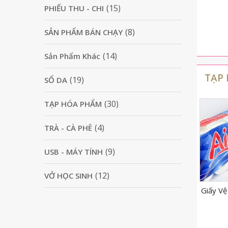
Tập 100 cái
(15)
PHIẾU THU - CHI
65,000
₫
5,500
₫
(8)
SẢN PHẨM BÁN CHẠY
(14)
Sản Phẩm Khác
TẠP
(19)
SỔ DA
(30)
TẠP HÓA PHẨM
(4)
TRÀ - CÀ PHÊ
(9)
USB - MÁY TÍNH
(12)
VỞ HỌC SINH
t 1L
Giấy Vệ Sinh Airy Không
Giấy Vệ Sinh Airy Có Lõi
Nước Tẩ
Lõi