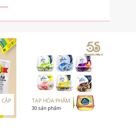
- CẶP
TẠP HÓA PHẨM
30 sản phẩm