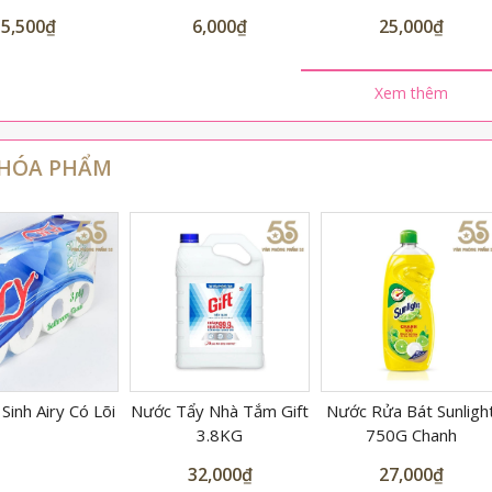
6,000
₫
25,000
₫
47,000
₫
Xem thêm
 HÓA PHẨM
y Nhà Tắm Gift
Nước Rửa Bát Sunlight
Nước Tẩy Bồn Cầu Vi
3.8KG
750G Chanh
880ml
32,000
₫
27,000
₫
35,000
₫