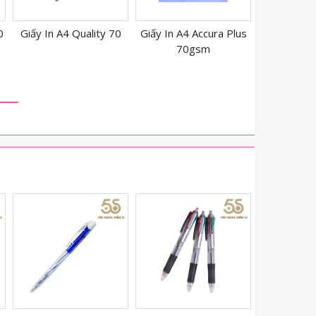
Giấy In A4 Accura Plus
Giấy In A4 Natural 70
Giấy In A4
70gsm