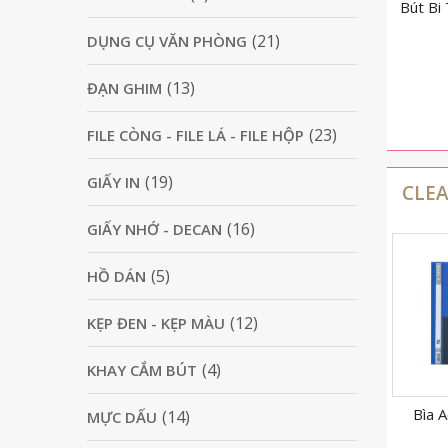
&G
Bút Bi Thiên Long TL-
Bút Bi Thiên Long TL-
Bút Bi
gòi
079
027
(21)
DỤNG CỤ VĂN PHÒNG
4,500
₫
3,500
₫
(13)
ĐẠN GHIM
(23)
FILE CÒNG - FILE LÁ - FILE HỘP
(19)
GIẤY IN
CLEA
(16)
GIẤY NHỚ - DECAN
(5)
HỒ DÁN
(12)
KẸP ĐEN - KẸP MÀU
(4)
KHAY CẮM BÚT
ựa A5
Bìa lỗ không viền A4
Bìa Acco Double A
Bìa R
(14)
MỰC DẤU
Flexoffice FO-CS02 –
Flexo