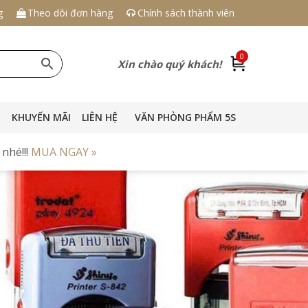
g
Theo dõi đơn hàng
Chính sách thành viên
0
Xin chào quý khách!
KHUYẾN MÃI
LIÊN HỆ
VĂN PHÒNG PHẨM 5S
nhé!!!
MUA NGAY »