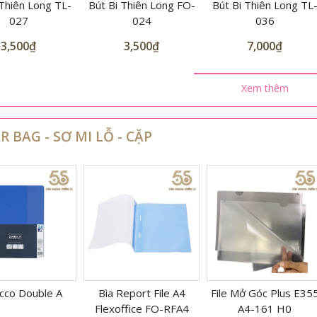
 Thiên Long FO-
Bút Bi Thiên Long TL-
Bút Bi Thiên Long FO
024
036
039
3,500
₫
7,000
₫
4,000
₫
Xem thêm
R BAG - SƠ MI LỖ - CẶP
eport File A4
File Mở Góc Plus E355
Túi sơ mi lỗ Dày A4
ffice FO-RFA4
A4-161 H0
XIFU 1805