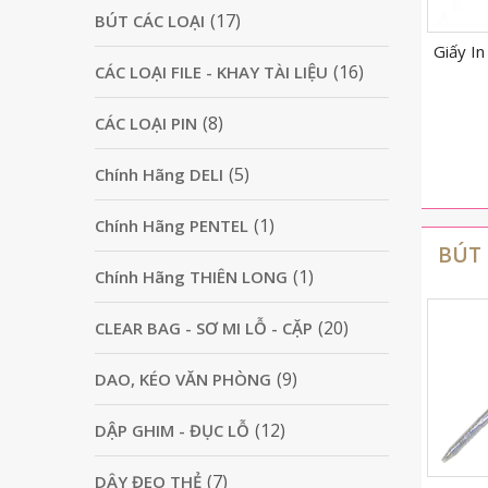
(17)
BÚT CÁC LOẠI
 One
Giấy In Nhiệt K80
Giấy In A4 Smartist 70
Giấy I
(16)
CÁC LOẠI FILE - KHAY TÀI LIỆU
Báo gi
(8)
CÁC LOẠI PIN
(5)
Chính Hãng DELI
(1)
Chính Hãng PENTEL
BÚT 
(1)
Chính Hãng THIÊN LONG
(20)
CLEAR BAG - SƠ MI LỖ - CẶP
(9)
DAO, KÉO VĂN PHÒNG
(12)
DẬP GHIM - ĐỤC LỖ
(7)
DÂY ĐEO THẺ