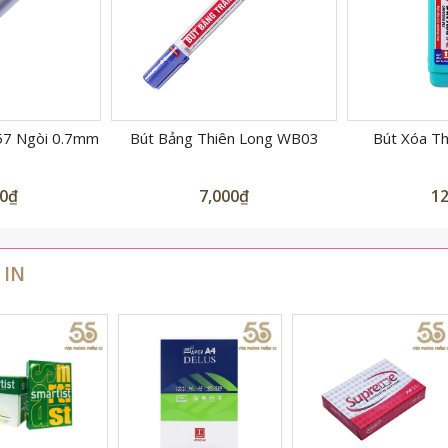
n Long WB03
Bút Xóa Thiên Long CP02
Bút Bi 
0
₫
12,000
₫
4
 IN