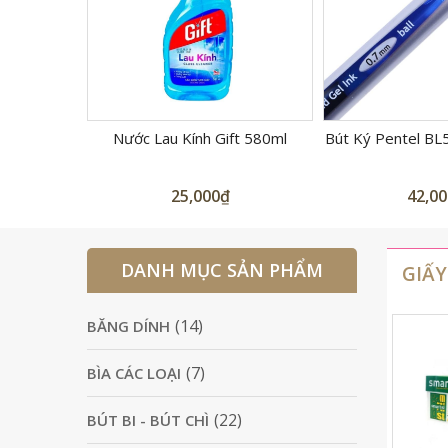
ft 580ml
Bút Ký Pentel BL57 Ngòi 0.7mm
Bút Bảng Thiê
42,000
₫
7,00
DANH MỤC SẢN PHẨM
GIẤY
(14)
BĂNG DÍNH
(7)
BÌA CÁC LOẠI
(22)
BÚT BI - BÚT CHÌ