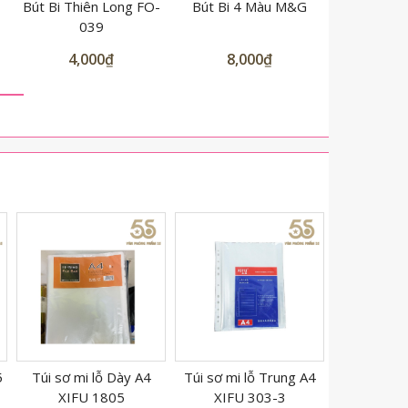
-
Bút Bi 4 Màu M&G
Bút đế cắm Thiên Long
Bút chì gỗ
PH-02
GP
8,000
₫
10,000
₫
6,0
Túi sơ mi lỗ Trung A4
Túi sơ mi lỗ mỏng A4
BÌA TRÌNH
XIFU 303-3
XIFU 303A
CAO CẤP 