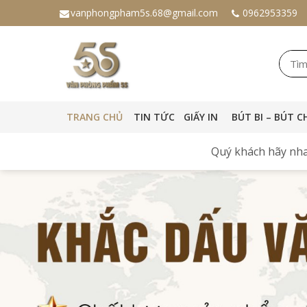
vanphongpham5s.68@gmail.com
0962953359
TRANG CHỦ
TIN TỨC
GIẤY IN
BÚT BI – BÚT C
Quý khách hãy nha