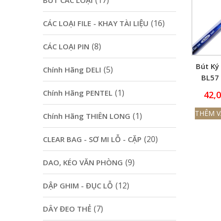
(17)
BÚT CÁC LOẠI
(16)
CÁC LOẠI FILE - KHAY TÀI LIỆU
(8)
CÁC LOẠI PIN
Bút Ký
(5)
Chính Hãng DELI
BL57
0.
(1)
Chính Hãng PENTEL
42,
THÊM V
(1)
Chính Hãng THIÊN LONG
(20)
CLEAR BAG - SƠ MI LỖ - CẶP
(9)
DAO, KÉO VĂN PHÒNG
(12)
DẬP GHIM - ĐỤC LỖ
(7)
DÂY ĐEO THẺ