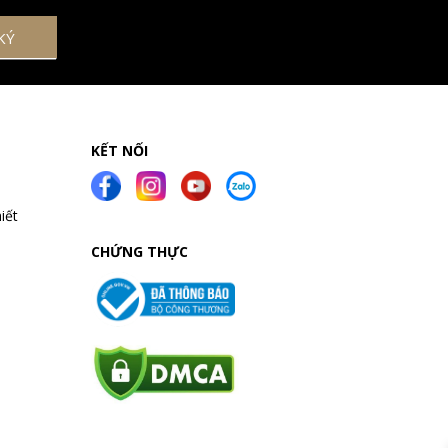
KẾT NỐI
iết
CHỨNG THỰC
a