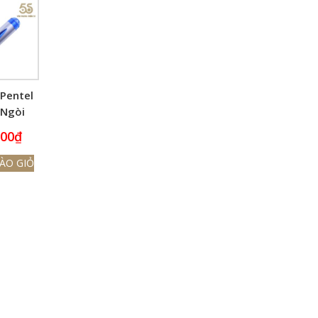
 Pentel
 Ngòi
7mm
000
₫
ÀO GIỎ