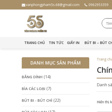
vanphongpham5s.68@gmail.com
0962953359
TRANG CHỦ
TIN TỨC
GIẤY IN
BÚT BI – BÚT C
Trang ch
DANH MỤC SẢN PHẨM
Chí
(14)
BĂNG DÍNH
Danh sá
(7)
BÌA CÁC LOẠI
(22)
BÚT BI - BÚT CHÌ
Hiển thị 