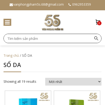
vanphongpham5s.68@gmail.com
0962953359
0
Trang chủ
/ SỔ DA
SỔ DA
Showing all 19 results