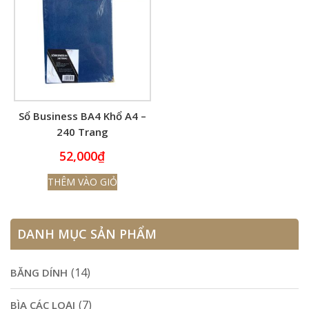
Sổ Business BA4 Khổ A4 –
240 Trang
52,000
₫
THÊM VÀO GIỎ
DANH MỤC SẢN PHẨM
(14)
BĂNG DÍNH
(7)
BÌA CÁC LOẠI