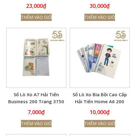
23,000
₫
30,000
₫
THÊM VÀO GIỎ
THÊM VÀO GIỎ
Sổ Lò Xo A7 Hải Tiến
Sổ Lò Xo Bìa Bồi Cao Cấp
Business 200 Trang 3750
Hải Tiến Home A6 200
(70x100mm)
Trang 6355
7,000
₫
10,000
₫
THÊM VÀO GIỎ
THÊM VÀO GIỎ