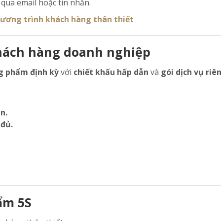
 qua email hoặc tin nhắn.
ương trình khách hàng thân thiết
khách hàng doanh nghiệp
g phẩm định kỳ
với
chiết khấu hấp dẫn
và
gói dịch vụ riê
n.
 đủ.
ẩm 5S