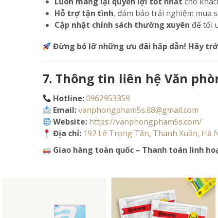
Luôn mang lại quyền lợi tốt nhất
cho khách
Hỗ trợ tận tình
, đảm bảo trải nghiệm mua s
Cập nhật chính sách thường xuyên
để tối 
Đừng bỏ lỡ những ưu đãi hấp dẫn! Hãy tr
7. Thông tin liên hệ Văn p
Hotline:
0962953359
Email:
vanphongpham5s.68@gmail.com
Website:
https://vanphongpham5s.com/
Địa chỉ:
192 Lê Trọng Tấn, Thanh Xuân, Hà 
Giao hàng toàn quốc – Thanh toán linh hoạ