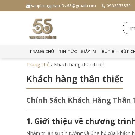
vanphongpham5s.68@gmail.com
0962953359
TRANG CHỦ
TIN TỨC
GIẤY IN
BÚT BI – BÚT C
Trang chủ
/
Khách hàng thân thiết
Khách hàng thân thiết
Chính Sách Khách Hàng Thân 
1. Giới thiệu về chương trì
Nhằm tri ân sự tin tưởng và ủng hộ của khách 