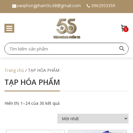
vanphongpham5s.68@gmail.com
0962953359
0
Trang chủ
/ TẠP HÓA PHẨM
TẠP HÓA PHẨM
Hiển thị 1–24 của 30 kết quả