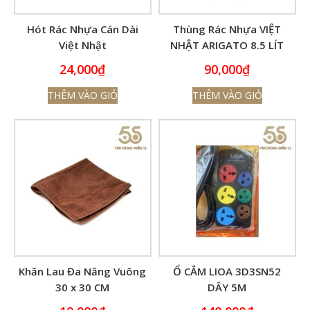
Hót Rác Nhựa Cán Dài
Thùng Rác Nhựa VIỆT
Việt Nhật
NHẬT ARIGATO 8.5 LÍT
CAO CẤP 8022
24,000
₫
90,000
₫
THÊM VÀO GIỎ
THÊM VÀO GIỎ
Khăn Lau Đa Năng Vuông
Ổ CẮM LIOA 3D3SN52
30 x 30 CM
DÂY 5M