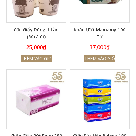
Cốc Giấy Dùng 1 Lần
Khăn Ướt Mamamy 100
(50c/túi)
Tờ
25,000
₫
37,000
₫
THÊM VÀO GIỎ
THÊM VÀO GIỎ
Khăn Giấy Rút Fairy 280
Giấy Rút Hộp Pulppy 180