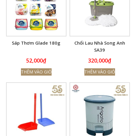
Sáp Thơm Glade 180g
Chổi Lau Nhà Song Anh
SA39
52,000
₫
320,000
₫
THÊM VÀO GIỎ
THÊM VÀO GIỎ