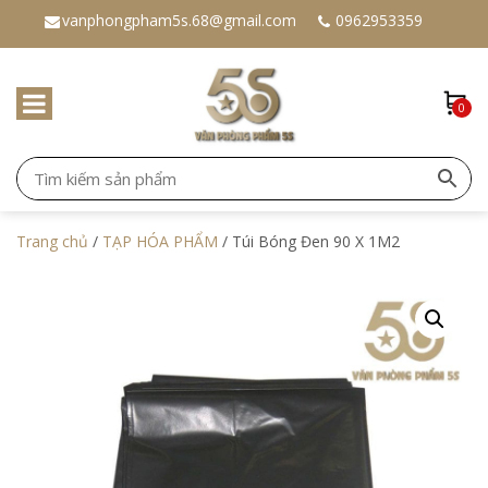
vanphongpham5s.68@gmail.com
0962953359
0
Trang chủ
/
TẠP HÓA PHẨM
/ Túi Bóng Đen 90 X 1M2