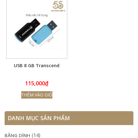
USB 8 GB Transcend
115,000
₫
THÊM VÀO GIỎ
DANH MỤC SẢN PHẨM
(14)
BĂNG DÍNH