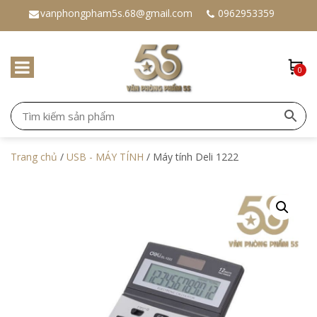
vanphongpham5s.68@gmail.com
0962953359
0
Trang chủ
/
USB - MÁY TÍNH
/ Máy tính Deli 1222