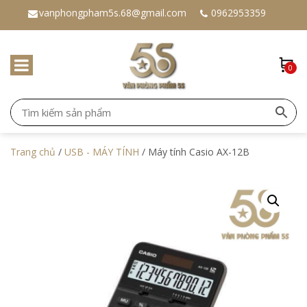
vanphongpham5s.68@gmail.com
0962953359
0
Trang chủ
/
USB - MÁY TÍNH
/ Máy tính Casio AX-12B