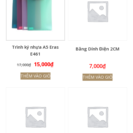
Trình ký nhựa A5 Eras
Băng Dính Điện 2CM
E461
Giá
Giá
15,000
₫
17,000
₫
7,000
₫
gốc
hiện
THÊM VÀO GIỎ
THÊM VÀO GIỎ
là:
tại
17,000₫.
là:
15,000₫.