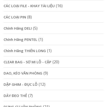
(16)
CÁC LOẠI FILE - KHAY TÀI LIỆU
(8)
CÁC LOẠI PIN
(5)
Chính Hãng DELI
(1)
Chính Hãng PENTEL
(1)
Chính Hãng THIÊN LONG
(20)
CLEAR BAG - SƠ MI LỖ - CẶP
(9)
DAO, KÉO VĂN PHÒNG
(12)
DẬP GHIM - ĐỤC LỖ
(7)
DÂY ĐEO THẺ
(21)
DỤNG CỤ VĂN PHÒNG