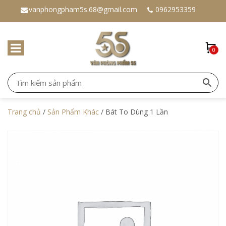
vanphongpham5s.68@gmail.com
0962953359
0
Trang chủ
/
Sản Phẩm Khác
/ Bát To Dùng 1 Lần