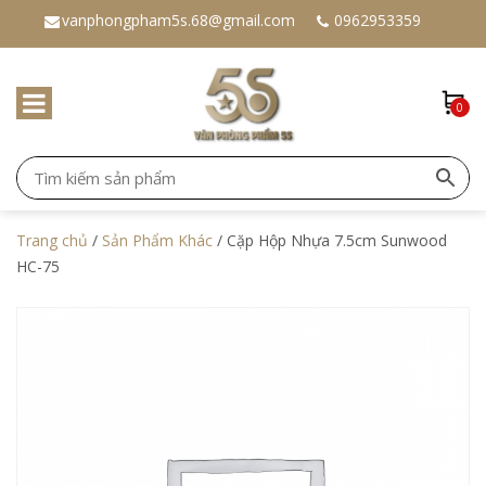
vanphongpham5s.68@gmail.com
0962953359
0
Trang chủ
/
Sản Phẩm Khác
/ Cặp Hộp Nhựa 7.5cm Sunwood
HC-75