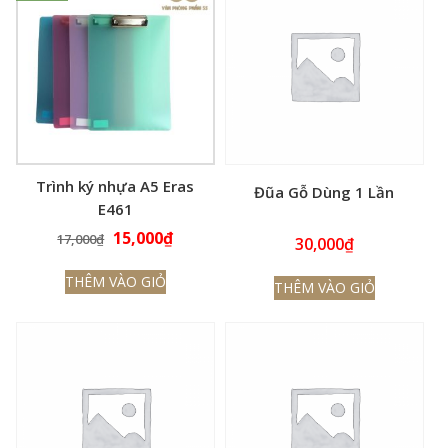
Trình ký nhựa A5 Eras
Đũa Gỗ Dùng 1 Lần
E461
Giá
Giá
15,000
₫
17,000
₫
30,000
₫
gốc
hiện
THÊM VÀO GIỎ
là:
tại
THÊM VÀO GIỎ
17,000₫.
là:
15,000₫.