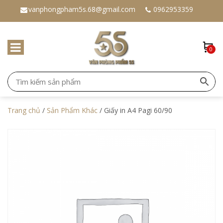
vanphongpham5s.68@gmail.com
0962953359
0
Trang chủ
/
Sản Phẩm Khác
/ Giấy in A4 Pagi 60/90