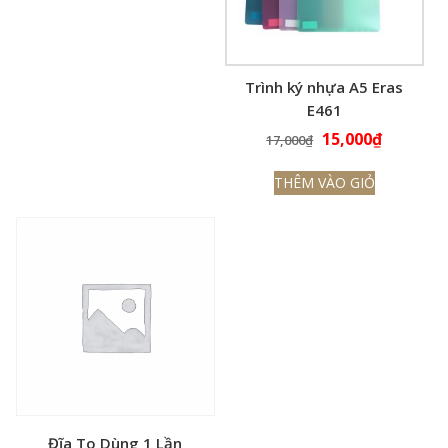
Trình ký nhựa A5 Eras
E461
Giá
Giá
15,000
₫
17,000
₫
gốc
hiện
THÊM VÀO GIỎ
là:
tại
17,000₫.
là:
15,000₫.
Đĩa To Dùng 1 Lần