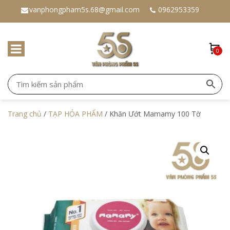
vanphongpham5s.68@gmail.com
0962953359
0
Trang chủ
/
TẠP HÓA PHẨM
/ Khăn Ướt Mamamy 100 Tờ