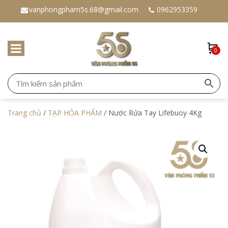
vanphongpham5s.68@gmail.com
0962953359
0
Trang chủ
/
TẠP HÓA PHẨM
/ Nước Rửa Tay Lifebuoy 4Kg