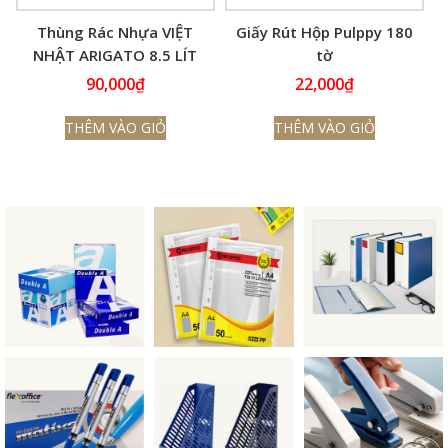
Thùng Rác Nhựa VIỆT
Giấy Rút Hộp Pulppy 180
NHẬT ARIGATO 8.5 LÍT
tờ
CAO CẤP 8022
90,000
₫
22,000
₫
THÊM VÀO GIỎ
THÊM VÀO GIỎ