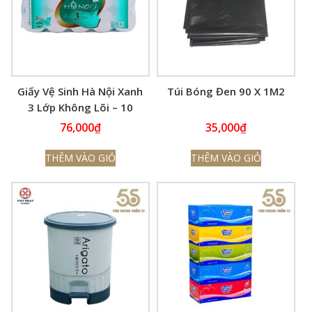
Giấy Vệ Sinh Hà Nội Xanh
Túi Bóng Đen 90 X 1M2
3 Lớp Không Lõi – 10
Cuộn
76,000
₫
35,000
₫
THÊM VÀO GIỎ
THÊM VÀO GIỎ