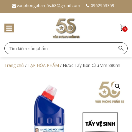
vanphongpham5s.68@gmail.com
0962953359
0
Trang chủ
/
TẠP HÓA PHẨM
/ Nước Tẩy Bồn Cầu Vim 880ml