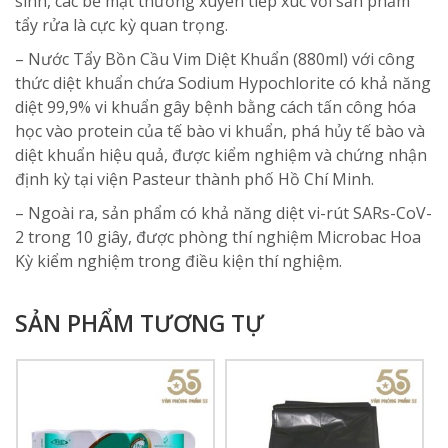
sinh, các bề mặt thường xuyên tiếp xúc với sản phẩm
tẩy rửa là cực kỳ quan trọng.
– Nước Tẩy Bồn Cầu Vim Diệt Khuẩn (880ml) với công
thức diệt khuẩn chứa Sodium Hypochlorite có khả năng
diệt 99,9% vi khuẩn gây bệnh bằng cách tấn công hóa
học vào protein của tế bào vi khuẩn, phá hủy tế bào và
diệt khuẩn hiệu quả, được kiểm nghiệm và chứng nhận
định kỳ tại viện Pasteur thành phố Hồ Chí Minh.
– Ngoài ra, sản phẩm có khả năng diệt vi-rút SARs-CoV-
2 trong 10 giây, được phòng thí nghiệm Microbac Hoa
Kỳ kiểm nghiệm trong điều kiện thí nghiệm.
SẢN PHẨM TƯƠNG TỰ