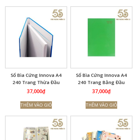
Sổ Bìa Cứng Innova A4
Sổ Bìa Cứng Innova A4
240 Trang Thừa Đầu
240 Trang Bằng Đầu
6140
6119
37,000
₫
37,000
₫
THÊM VÀO GIỎ
THÊM VÀO GIỎ