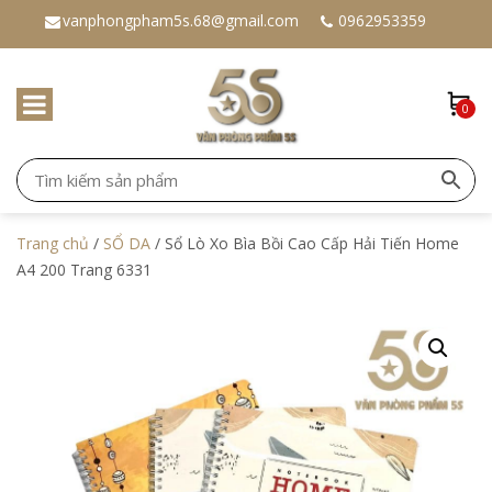
vanphongpham5s.68@gmail.com
0962953359
0
Trang chủ
/
SỔ DA
/ Sổ Lò Xo Bìa Bồi Cao Cấp Hải Tiến Home
A4 200 Trang 6331