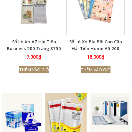
Sổ Lò Xo A7 Hải Tiến
Sổ Lò Xo Bìa Bồi Cao Cấp
Business 200 Trang 3750
Hải Tiến Home A5 200
(70x100mm)
Trang 6348
7,000
₫
18,000
₫
THÊM VÀO GIỎ
THÊM VÀO GIỎ