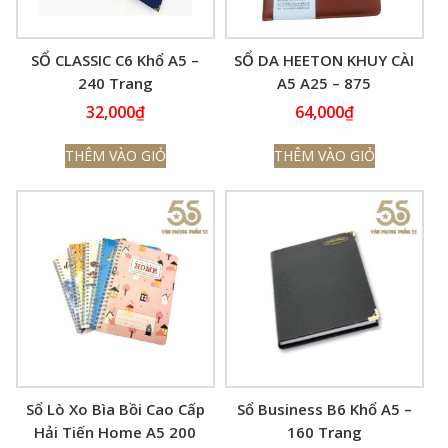
SỔ CLASSIC C6 Khổ A5 –
SỔ DA HEETON KHUY CÀI
240 Trang
A5 A25 – 875
32,000
₫
64,000
₫
THÊM VÀO GIỎ
THÊM VÀO GIỎ
Sổ Lò Xo Bìa Bồi Cao Cấp
Sổ Business B6 Khổ A5 –
Hải Tiến Home A5 200
160 Trang