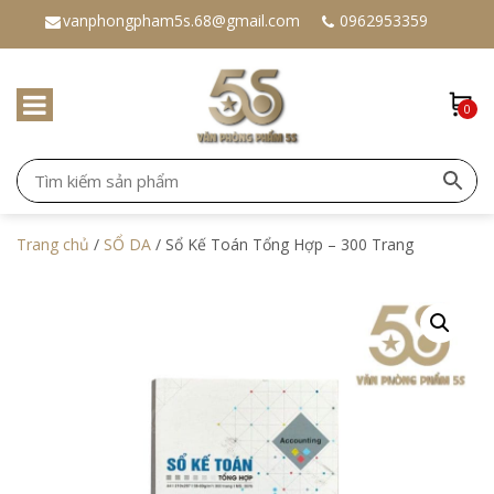
vanphongpham5s.68@gmail.com
0962953359
0
Trang chủ
/
SỔ DA
/ Sổ Kế Toán Tổng Hợp – 300 Trang