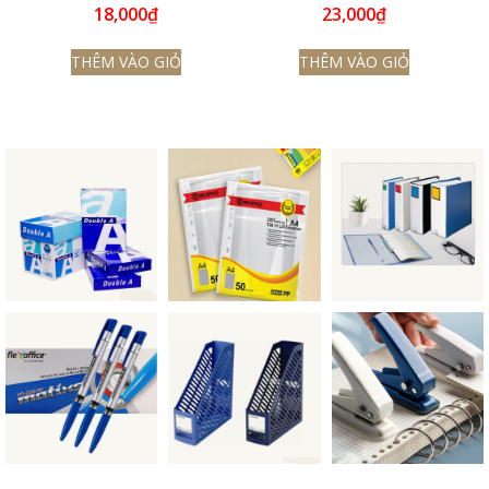
Trang 6348
18,000
₫
23,000
₫
THÊM VÀO GIỎ
THÊM VÀO GIỎ