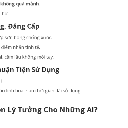
 không quá mảnh
.
 hơi.
ng, Đẳng Cấp
ớp sơn bóng chống xước.
điểm nhấn tinh tế.
i
, cầm lâu không mỏi tay.
huận Tiện Sử Dụng
i.
o linh hoạt sau thời gian dài sử dụng.
họn Lý Tưởng Cho Những Ai?