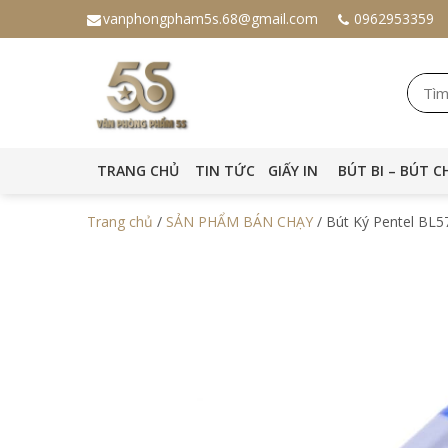
vanphongpham5s.68@gmail.com
0962953359
TRANG CHỦ
TIN TỨC
GIẤY IN
BÚT BI – BÚT C
Trang chủ
/
SẢN PHẨM BÁN CHẠY
/ Bút Ký Pentel BL