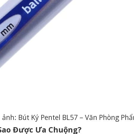
 ảnh: Bút Ký Pentel BL57 – Văn Phòng Ph
ì Sao Được Ưa Chuộng?