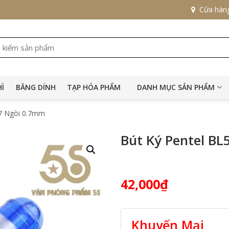
Cửa hàn
HÌ
BĂNG DÍNH
TẠP HÓA PHẨM
DANH MỤC SẢN PHẨM
57 Ngòi 0.7mm
Bút Ký Pentel B
42,000
₫
Khuyến Mại