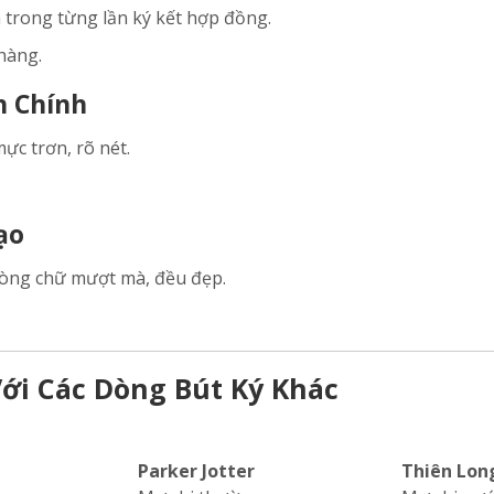
 trong từng lần ký kết hợp đồng.
hàng.
h Chính
ực trơn, rõ nét.
ạo
 dòng chữ mượt mà, đều đẹp.
Với Các Dòng Bút Ký Khác
Parker Jotter
Thiên Lon