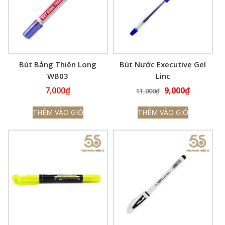
Bút Bảng Thiên Long
Bút Nước Executive Gel
WB03
Linc
Giá
Giá
7,000
₫
9,000
₫
11,000
₫
gốc
hiện
THÊM VÀO GIỎ
THÊM VÀO GIỎ
là:
tại
11,000₫.
là:
9,000₫.