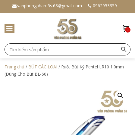
vanphongpham5s.68@gmail.com
0962953359
0
Trang chủ
/
BÚT CÁC LOẠI
/ Ruột Bút Ký Pentel LR10 1.0mm
(Dùng Cho Bút BL-60)