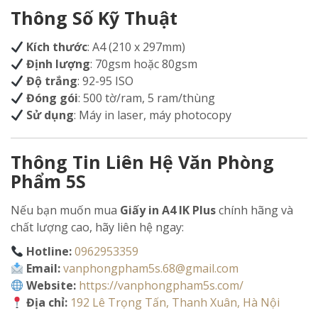
Thông Số Kỹ Thuật
Kích thước
: A4 (210 x 297mm)
Định lượng
: 70gsm hoặc 80gsm
Độ trắng
: 92-95 ISO
Đóng gói
: 500 tờ/ram, 5 ram/thùng
Sử dụng
: Máy in laser, máy photocopy
Thông Tin Liên Hệ Văn Phòng
Phẩm 5S
Nếu bạn muốn mua
Giấy in A4 IK Plus
chính hãng và
chất lượng cao, hãy liên hệ ngay:
Hotline:
0962953359
Email:
vanphongpham5s.68@gmail.com
Website:
https://vanphongpham5s.com/
Địa chỉ:
192 Lê Trọng Tấn, Thanh Xuân, Hà Nội