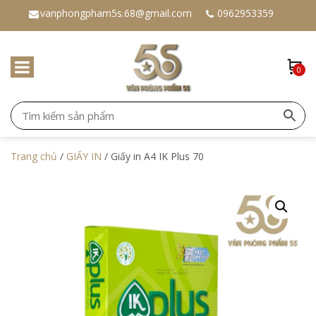
vanphongpham5s.68@gmail.com
0962953359
0
Trang chủ
/
GIẤY IN
/ Giấy in A4 IK Plus 70