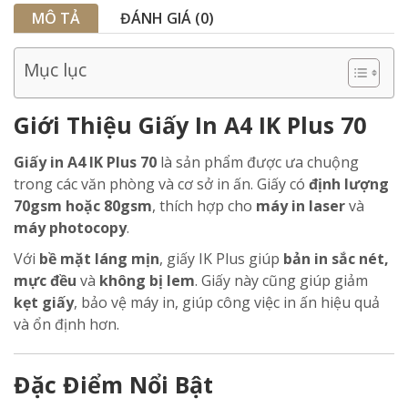
MÔ TẢ
ĐÁNH GIÁ (0)
Mục lục
Giới Thiệu Giấy In A4 IK Plus 70
Giấy in A4 IK Plus 70
là sản phẩm được ưa chuộng
trong các văn phòng và cơ sở in ấn. Giấy có
định lượng
70gsm hoặc 80gsm
, thích hợp cho
máy in laser
và
máy photocopy
.
Với
bề mặt láng mịn
, giấy IK Plus giúp
bản in sắc nét,
mực đều
và
không bị lem
. Giấy này cũng giúp giảm
kẹt giấy
, bảo vệ máy in, giúp công việc in ấn hiệu quả
và ổn định hơn.
Đặc Điểm Nổi Bật