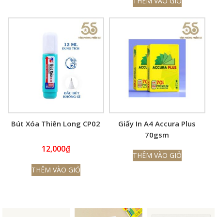
THÊM VÀO GIỎ
Bút Xóa Thiên Long CP02
Giấy In A4 Accura Plus
70gsm
12,000
₫
THÊM VÀO GIỎ
THÊM VÀO GIỎ