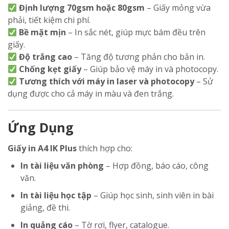
Định lượng 70gsm hoặc 80gsm
– Giấy mỏng vừa
phải, tiết kiệm chi phí.
Bề mặt mịn
– In sắc nét, giúp mực bám đều trên
giấy.
Độ trắng cao
– Tăng độ tương phản cho bản in.
Chống kẹt giấy
– Giúp bảo vệ máy in và photocopy.
Tương thích với máy in laser và photocopy
– Sử
dụng được cho cả máy in màu và đen trắng.
Ứng Dụng
Giấy in A4 IK Plus
thích hợp cho:
In tài liệu văn phòng
– Hợp đồng, báo cáo, công
văn.
In tài liệu học tập
– Giúp học sinh, sinh viên in bài
giảng, đề thi.
In quảng cáo
– Tờ rơi, flyer, catalogue.