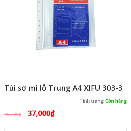
Túi sơ mi lỗ Trung A4 XIFU 303-3
Tình trạng:
Còn hàng
Giá
Giá
37,000
₫
40,700
₫
gốc
hiện
là:
tại