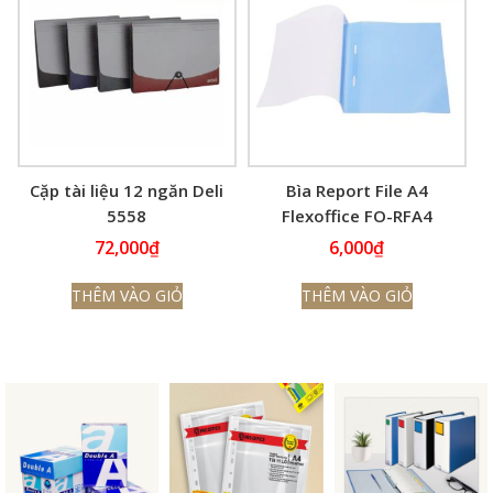
Cặp tài liệu 12 ngăn Deli
Bìa Report File A4
5558
Flexoffice FO-RFA4
72,000
₫
6,000
₫
THÊM VÀO GIỎ
THÊM VÀO GIỎ