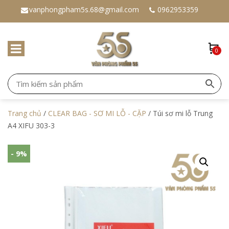
vanphongpham5s.68@gmail.com
0962953359
0
Trang chủ
/
CLEAR BAG - SƠ MI LỖ - CẶP
/ Túi sơ mi lỗ Trung
A4 XIFU 303-3
- 9%