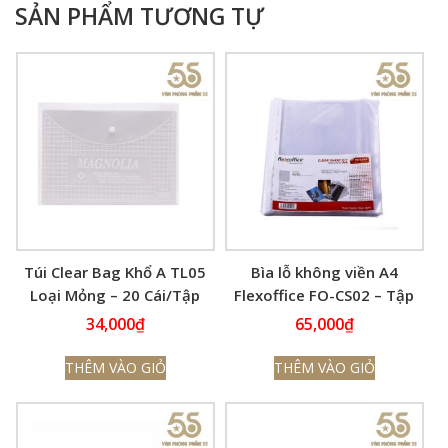
SẢN PHẨM TƯƠNG TỰ
Túi Clear Bag Khổ A TL05
Bìa lỗ không viền A4
Loại Mỏng – 20 Cái/Tập
Flexoffice FO-CS02 – Tập
100 cái
34,000
₫
65,000
₫
THÊM VÀO GIỎ
THÊM VÀO GIỎ