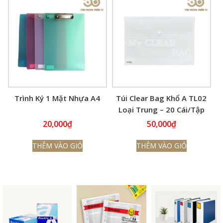
Trình Ký 1 Mặt Nhựa A4
Túi Clear Bag Khổ A TL02
Loại Trung – 20 Cái/Tập
20,000
₫
50,000
₫
THÊM VÀO GIỎ
THÊM VÀO GIỎ