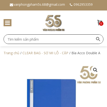
vanphongpham5s.68@gmail.com
0962953359
0
Trang chủ
/
CLEAR BAG - SƠ MI LỖ - CẶP
/ Bìa Acco Double A