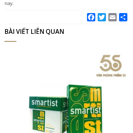
nay.
Facebook
Twitter
Email
Sh
BÀI VIẾT LIÊN QUAN