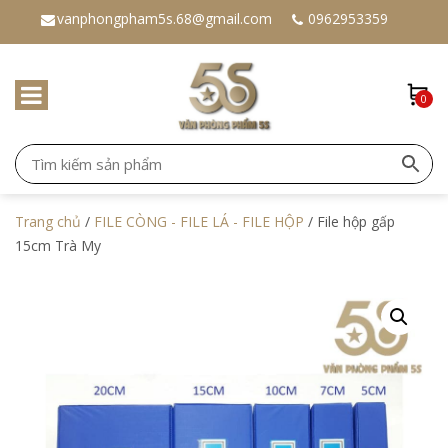
vanphongpham5s.68@gmail.com
0962953359
0
Trang chủ
/
FILE CÒNG - FILE LÁ - FILE HỘP
/ File hộp gấp
15cm Trà My