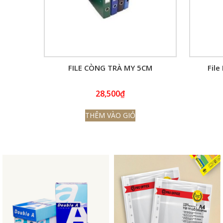
FILE CÒNG TRÀ MY 5CM
File
28,500
₫
THÊM VÀO GIỎ