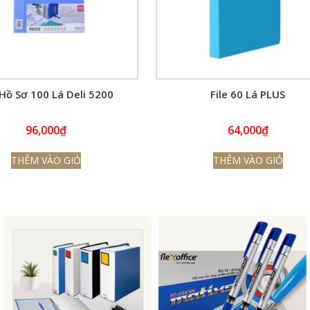
 Hồ Sơ 100 Lá Deli 5200
File 60 Lá PLUS
96,000
₫
64,000
₫
THÊM VÀO GIỎ
THÊM VÀO GIỎ