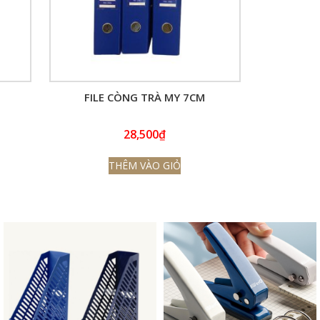
FILE CÒNG TRÀ MY 7CM
28,500
₫
THÊM VÀO GIỎ