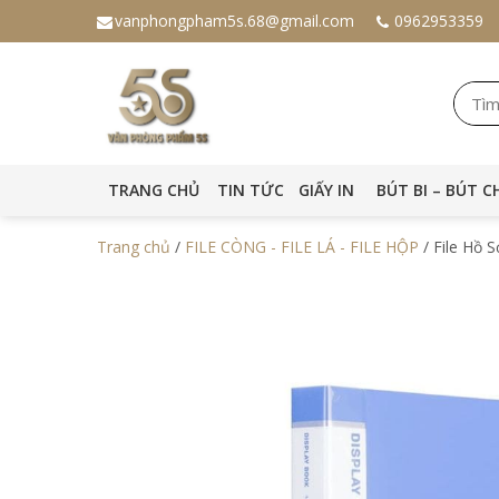
vanphongpham5s.68@gmail.com
0962953359
TRANG CHỦ
TIN TỨC
GIẤY IN
BÚT BI – BÚT C
Trang chủ
/
FILE CÒNG - FILE LÁ - FILE HỘP
/ File Hồ S