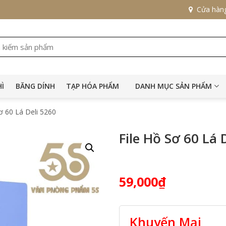
Cửa hàn
HÌ
BĂNG DÍNH
TẠP HÓA PHẨM
DANH MỤC SẢN PHẨM
ơ 60 Lá Deli 5260
File Hồ Sơ 60 Lá 
59,000
₫
Khuyến Mại