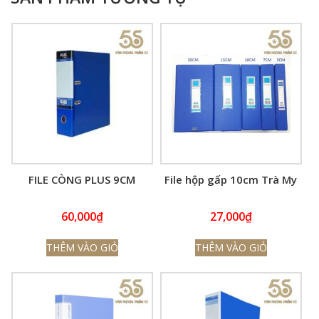
FILE CÒNG PLUS 9CM
File hộp gấp 10cm Trà My
60,000
₫
27,000
₫
THÊM VÀO GIỎ
THÊM VÀO GIỎ