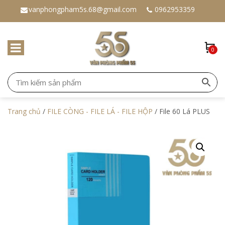
vanphongpham5s.68@gmail.com
0962953359
0
Trang chủ
/
FILE CÒNG - FILE LÁ - FILE HỘP
/ File 60 Lá PLUS