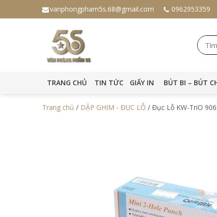
vanphongpham5s.68@gmail.com
0962953359
TRANG CHỦ
TIN TỨC
GIẤY IN
BÚT BI – BÚT C
Trang chủ
/
DẬP GHIM - ĐỤC LỖ
/ Đục Lỗ KW-TriO 906