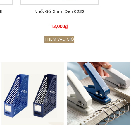
0E
Nhổ, Gỡ Ghim Deli 0232
13,000
₫
THÊM VÀO GIỎ