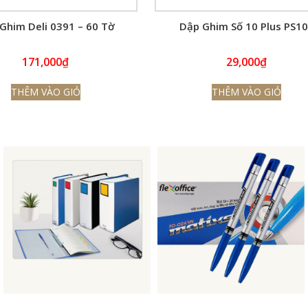
Ghim Deli 0391 – 60 Tờ
Dập Ghim Số 10 Plus PS1
171,000
₫
29,000
₫
THÊM VÀO GIỎ
THÊM VÀO GIỎ