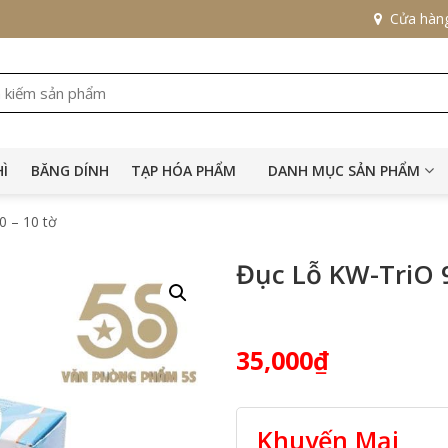
Cửa hàn
HÌ
BĂNG DÍNH
TẠP HÓA PHẨM
DANH MỤC SẢN PHẨM
0 – 10 tờ
Đục Lỗ KW-TriO 9
35,000
₫
Khuyến Mại