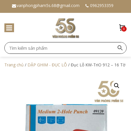
vanphongpham5s.68@gmail.com
0962953359
0
Trang chủ
/
DẬP GHIM - ĐỤC LỖ
/ Đục Lỗ KW-TriO 912 – 16 Tờ