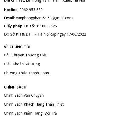
Địa chỉ
:
192 Lê Trọng Tấn, Thanh Xuân, Hà Nội
Hotline
:
0962 953 359
Email
:
vanphongpham5s.68@gmail.com
Giấy phép KD số
: 0110033625
Do Sở KH & ĐT TP Hà Nội cấp ngày 17/06/2022
VỀ CHÚNG TÔI
Câu Chuyện Thương Hiệu
Điều Khoản Sử Dụng
Phương Thức Thanh Toán
CHÍNH SÁCH
Chính Sách Vận Chuyển
Chính Sách Khách Hàng Thân Thiết
Chính Sách Kiểm Hàng, Đổi Trả