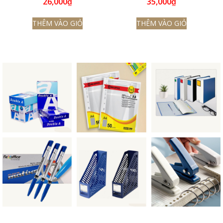
26,000
₫
35,000
₫
THÊM VÀO GIỎ
THÊM VÀO GIỎ