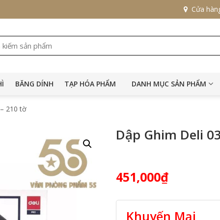
Cửa hàn
HÌ
BĂNG DÍNH
TẠP HÓA PHẨM
DANH MỤC SẢN PHẨM
– 210 tờ
Dập Ghim Deli 03
451,000
₫
Khuyến Mại