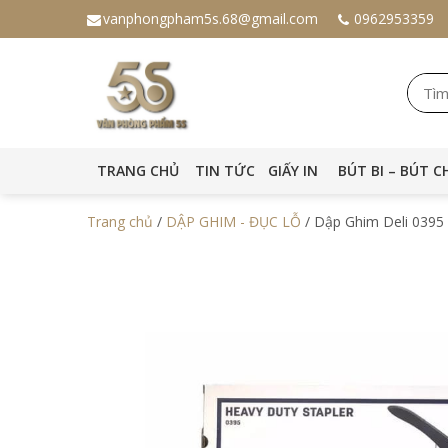
vanphongpham5s.68@gmail.com
0962953359
TRANG CHỦ
TIN TỨC
GIẤY IN
BÚT BI – BÚT C
Trang chủ
/
DẬP GHIM - ĐỤC LỖ
/ Dập Ghim Deli 0395 