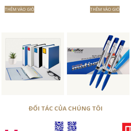
THÊM VÀO GIỎ
THÊM VÀO GIỎ
ĐỐI TÁC CỦA CHÚNG TÔI