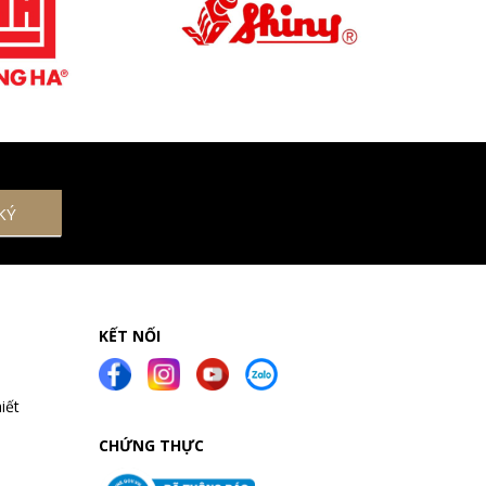
KẾT NỐI
iết
CHỨNG THỰC