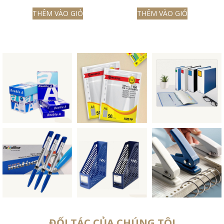
THÊM VÀO GIỎ
THÊM VÀO GIỎ
ĐỐI TÁC CỦA CHÚNG TÔI