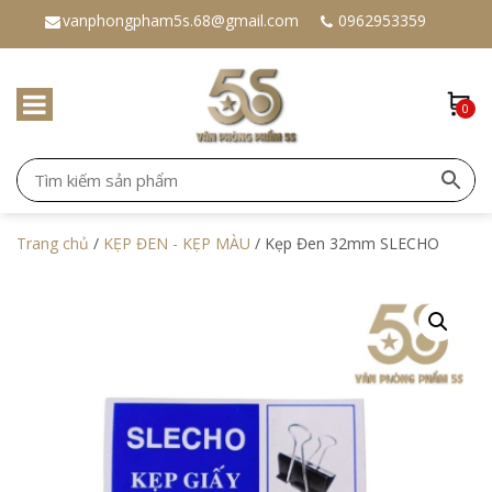
vanphongpham5s.68@gmail.com
0962953359
0
Trang chủ
/
KẸP ĐEN - KẸP MÀU
/ Kẹp Đen 32mm SLECHO