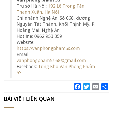
Trụ sở Hà Nội:
192 Lê Trọng Tấn,
Thanh Xuân, Hà Nội
Chi nhánh Nghệ An: Số 668, đường
Nguyễn Tất Thành, Khối Thịnh Mỹ, P.
Hoàng Mai, Nghệ An
Hotline: 0962 953 359
Website:
https://vanphongpham5s.com
Email:
vanphongpham5s.68@gmail.com
Facebook:
Tổng Kho Văn Phòng Phẩm
5S
Facebook
Twitter
Email
Sh
BÀI VIẾT LIÊN QUAN