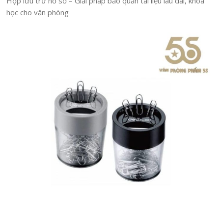
Hộp lưu trữ hồ sơ – Giải pháp bảo quản tài liệu lâu dài, khoa
học cho văn phòng