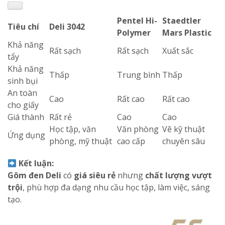
Pentel Hi-
Staedtler
Tiêu chí
Deli 3042
Polymer
Mars Plastic
Khả năng
Rất sạch
Rất sạch
Xuất sắc
tẩy
Khả năng
Thấp
Trung bình
Thấp
sinh bụi
An toàn
Cao
Rất cao
Rất cao
cho giấy
Giá thành
Rất rẻ
Cao
Cao
Học tập, văn
Văn phòng
Vẽ kỹ thuật
Ứng dụng
phòng, mỹ thuật
cao cấp
chuyên sâu
Kết luận:
Gôm đen Deli
có
giá siêu rẻ
nhưng
chất lượng vượt
trội
, phù hợp đa dạng nhu cầu học tập, làm việc, sáng
tạo.