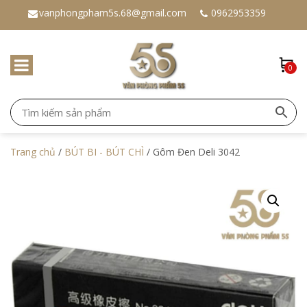
vanphongpham5s.68@gmail.com
0962953359
0
Trang chủ
/
BÚT BI - BÚT CHÌ
/ Gôm Đen Deli 3042