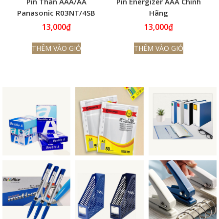
Pin Than AAA/AA
Pin Energizer AAA Chính
Panasonic R03NT/4SB
Hãng
1.5V
13,000
₫
13,000
₫
THÊM VÀO GIỎ
THÊM VÀO GIỎ