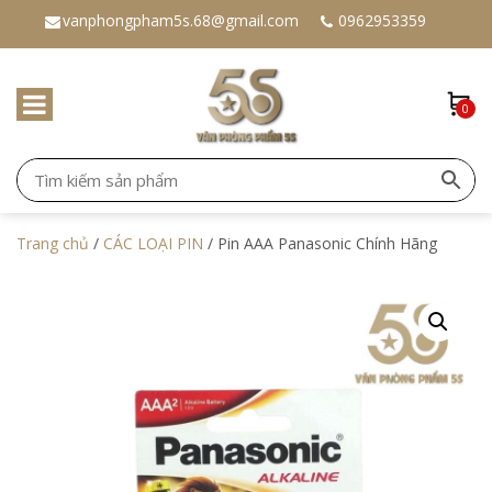
vanphongpham5s.68@gmail.com
0962953359
0
Trang chủ
/
CÁC LOẠI PIN
/ Pin AAA Panasonic Chính Hãng