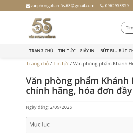
vanphongpham5s.68@gmail.com
0962953359
TRANG CHỦ
TIN TỨC
GIẤY IN
BÚT BI – BÚT C
Trang chủ
/
Tin tức
/
Văn phòng phẩm Khánh Hòa
Văn phòng phẩm Khánh H
chính hãng, hóa đơn đầy
Ngày đăng: 2/09/2025
Mục lục