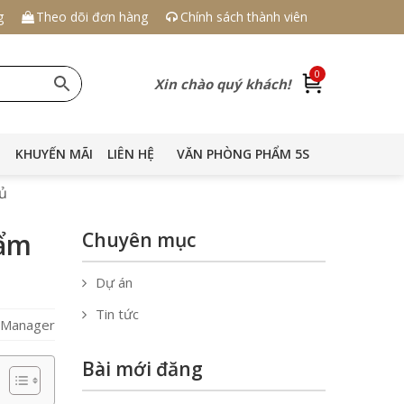
g
Theo dõi đơn hàng
Chính sách thành viên
0
Xin chào quý khách!
KHUYẾN MÃI
LIÊN HỆ
VĂN PHÒNG PHẨM 5S
ủ
hẩm
Chuyên mục
Dự án
Tin tức
S Manager
Bài mới đăng