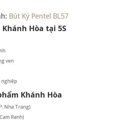
nh:
Bút Ký Pentel BL57
 Khánh Hòa tại 5S
anh
ng ven
h nghiệp
 phẩm Khánh Hòa
P. Nha Trang)
 Cam Ranh)