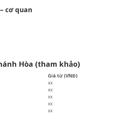
– cơ quan
hánh Hòa (tham khảo)
Giá từ (VNĐ)
xx
xx
xx
xx
xx