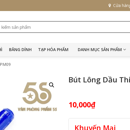
Cửa hàn
HÌ
BĂNG DÍNH
TẠP HÓA PHẨM
DANH MỤC SẢN PHẨM
 PM09
Bút Lông Dầu Th
10,000
₫
Khuyến Mại