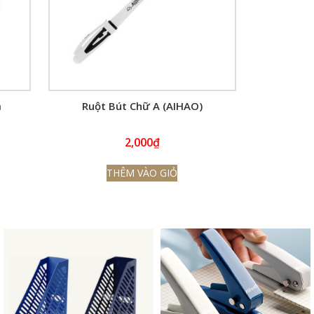
m
Ruột Bút Chữ A (AIHAO)
2,000
₫
THÊM VÀO GIỎ