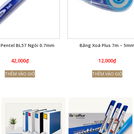
 Pentel BL57 Ngòi 0.7mm
Băng Xoá Plus 7m – 5m
42,000
₫
12,000
₫
THÊM VÀO GIỎ
THÊM VÀO GIỎ