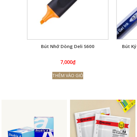
Bút Nhớ Dòng Deli S600
Bút Ký
7,000
₫
THÊM VÀO GIỎ