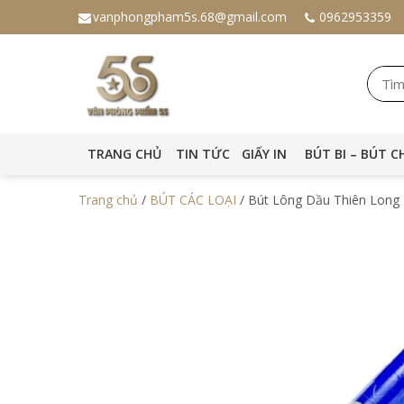
vanphongpham5s.68@gmail.com
0962953359
TRANG CHỦ
TIN TỨC
GIẤY IN
BÚT BI – BÚT C
Trang chủ
/
BÚT CÁC LOẠI
/ Bút Lông Dầu Thiên Long