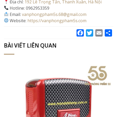
Địa chỉ:
192 Lê Trọng Tấn, Thanh Xuân, Hà Nội
Hotline: 0962953359
Email:
vanphongpham5s.68@gmail.com
Website:
https://vanphongpham5s.com
Facebook
Twitter
Email
Sh
BÀI VIẾT LIÊN QUAN