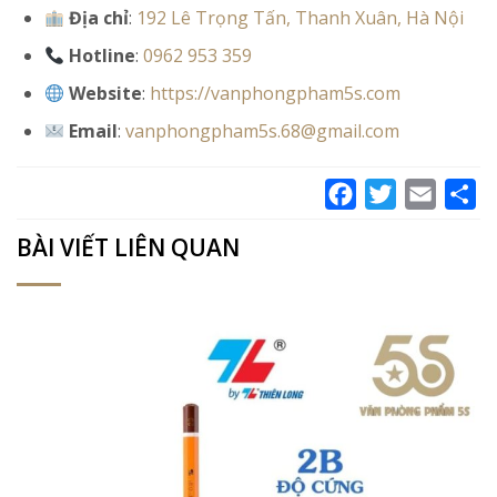
Địa chỉ
:
192 Lê Trọng Tấn, Thanh Xuân, Hà Nội
Hotline
:
0962 953 359
Website
:
https://vanphongpham5s.com
Email
:
vanphongpham5s.68@gmail.com
Facebook
Twitter
Email
Sh
BÀI VIẾT LIÊN QUAN