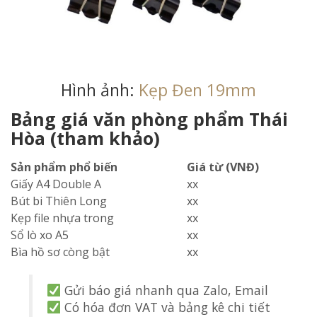
Hình ảnh:
Kẹp Đen 19mm
Bảng giá văn phòng phẩm Thái
Hòa (tham khảo)
Sản phẩm phổ biến
Giá từ (VNĐ)
Giấy A4 Double A
xx
Bút bi Thiên Long
xx
Kẹp file nhựa trong
xx
Sổ lò xo A5
xx
Bìa hồ sơ còng bật
xx
Gửi báo giá nhanh qua Zalo, Email
Có hóa đơn VAT và bảng kê chi tiết