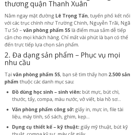
thương quận Thanh Xuân
Nằm ngay mặt đường
Lê Trọng Tấn
, tuyến phố kết nối
với các trục chính như Trường Chinh, Nguyễn Trãi, Ngã
Tư Sở –
văn phòng phẩm 5S
là điểm mua sắm dễ tiếp
cận cho mọi khách hàng. Chỉ mất vài phút là bạn có thể
đến trực tiếp lựa chọn sản phẩm.
2. Đa dạng sản phẩm – Phục vụ mọi
nhu cầu
Tại
văn phòng phẩm 5S
, bạn sẽ tìm thấy hơn
2.500 sản
phẩm
thuộc các danh mục sau:
Đồ dùng học sinh – sinh viên:
bút mực, bút chì,
thước, tẩy, compa, màu nước, vở viết, bìa hồ sơ…
Văn phòng phẩm công sở:
giấy in, mực in, file tài
liệu, máy tính, sổ sách, ghim, kẹp…
Dụng cụ thiết kế – kỹ thuật:
giấy mỹ thuật, bút kỹ
thuật, compa kỹ sư, máy cắt giấy…