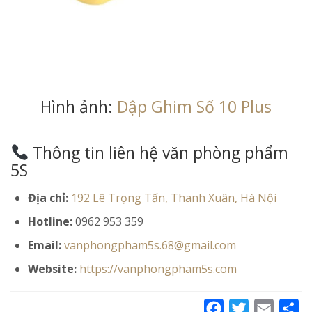
Hình ảnh:
Dập Ghim Số 10 Plus
Thông tin liên hệ văn phòng phẩm
5S
Địa chỉ:
192 Lê Trọng Tấn, Thanh Xuân, Hà Nội
Hotline:
0962 953 359
Email:
vanphongpham5s.68@gmail.com
Website:
https://vanphongpham5s.com
Facebook
Twitter
Email
Sh