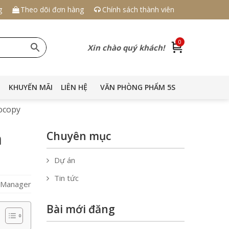
g
Theo dõi đơn hàng
Chính sách thành viên
0
Xin chào quý khách!
KHUYẾN MÃI
LIÊN HỆ
VĂN PHÒNG PHẨM 5S
ocopy
n
Chuyên mục
Dự án
Tin tức
S Manager
Bài mới đăng