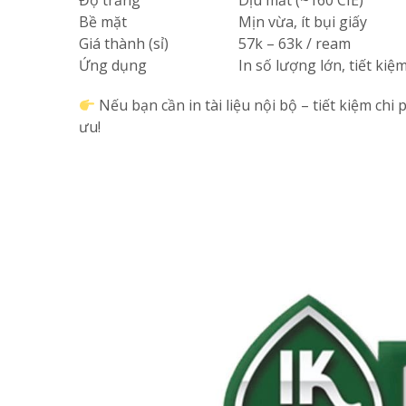
Độ trắng
Dịu mắt (~160 CIE)
Bề mặt
Mịn vừa, ít bụi giấy
Giá thành (sỉ)
57k – 63k / ream
Ứng dụng
In số lượng lớn, tiết kiệ
Nếu bạn cần in tài liệu nội bộ – tiết kiệm chi 
ưu!