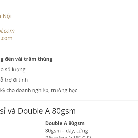
à Nội
l.com
s.com
ng đến vài trăm thùng
eo số lượng
 trợ đi tỉnh
kỳ cho doanh nghiệp, trường học
 sỉ và Double A 80gsm
Double A 80gsm
80gsm – dày, cứng