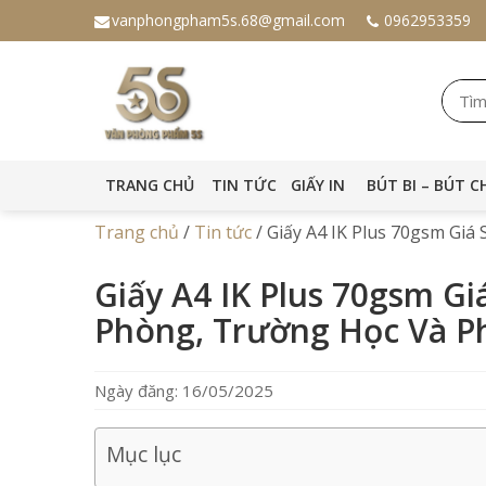
vanphongpham5s.68@gmail.com
0962953359
TRANG CHỦ
TIN TỨC
GIẤY IN
BÚT BI – BÚT C
Trang chủ
/
Tin tức
/
Giấy A4 IK Plus 70gsm Giá
Giấy A4 IK Plus 70gsm Gi
Phòng, Trường Học Và P
Ngày đăng: 16/05/2025
Mục lục