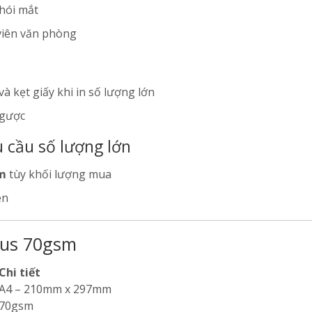
hói mắt
 viên văn phòng
à kẹt giấy khi in số lượng lớn
ngược
u cầu số lượng lớn
am
tùy khối lượng mua
ên
Plus 70gsm
Chi tiết
A4 – 210mm x 297mm
70gsm