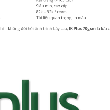
Rất trắng (>165 CIE)
Siêu mịn, cao cấp
82k – 92k / ream
m
Tài liệu quan trọng, in màu
phí – không đòi hỏi tính trình bày cao,
IK Plus 70gsm
là lựa 