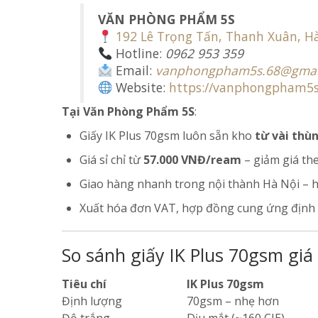
VĂN PHÒNG PHẨM 5S
192 Lê Trọng Tấn, Thanh Xuân, H
Hotline:
0962 953 359
Email:
vanphongpham5s.68@gmai
Website:
https://vanphongpham5
Tại Văn Phòng Phẩm 5S
:
Giấy IK Plus 70gsm luôn sẵn kho
từ vài thù
Giá sỉ chỉ từ
57.000 VNĐ/ream
– giảm giá th
Giao hàng nhanh trong nội thành Hà Nội – hỗ
Xuất hóa đơn VAT, hợp đồng cung ứng định 
So sánh giấy IK Plus 70gsm giá
Tiêu chí
IK Plus 70gsm
Định lượng
70gsm – nhẹ hơn