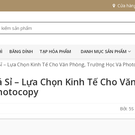
Cửa hàn
HÌ
BĂNG DÍNH
TẠP HÓA PHẨM
DANH MỤC SẢN PHẨM
 Sỉ – Lựa Chọn Kinh Tế Cho Văn Phòng, Trường Học Và Phot
á Sỉ – Lựa Chọn Kinh Tế Cho Vă
hotocopy
Bởi: 5