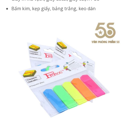
Bấm kim, kẹp giấy, bảng trắng, keo dán