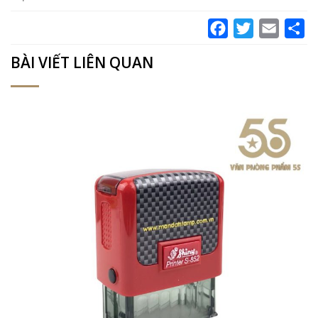
Facebook
Twitter
Email
Sh
BÀI VIẾT LIÊN QUAN