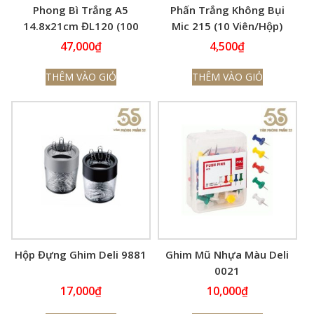
Phong Bì Trắng A5
Phấn Trắng Không Bụi
14.8x21cm ĐL120 (100
Mic 215 (10 Viên/Hộp)
Cái/Tập)
47,000
₫
4,500
₫
THÊM VÀO GIỎ
THÊM VÀO GIỎ
Hộp Đựng Ghim Deli 9881
Ghim Mũ Nhựa Màu Deli
0021
17,000
₫
10,000
₫