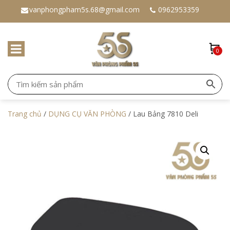
vanphongpham5s.68@gmail.com
0962953359
0
Trang chủ
/
DỤNG CỤ VĂN PHÒNG
/ Lau Bảng 7810 Deli