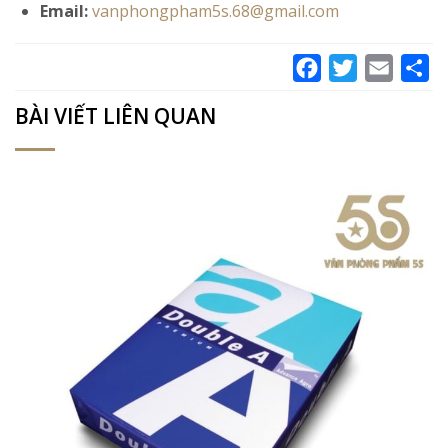
Email:
vanphongpham5s.68@gmail.com
Facebook
Twitter
Email
Sh
BÀI VIẾT LIÊN QUAN