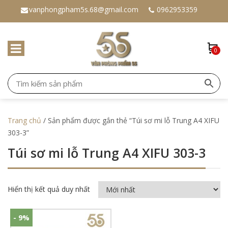
vanphongpham5s.68@gmail.com
0962953359
0
Trang chủ
/ Sản phẩm được gắn thẻ “Túi sơ mi lỗ Trung A4 XIFU
303-3”
Túi sơ mi lỗ Trung A4 XIFU 303-3
Hiển thị kết quả duy nhất
- 9%