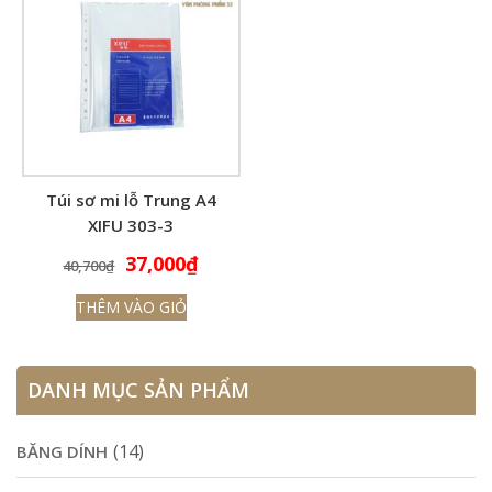
Túi sơ mi lỗ Trung A4
XIFU 303-3
Giá
Giá
37,000
₫
40,700
₫
gốc
hiện
THÊM VÀO GIỎ
là:
tại
40,700₫.
là:
37,000₫.
DANH MỤC SẢN PHẨM
(14)
BĂNG DÍNH