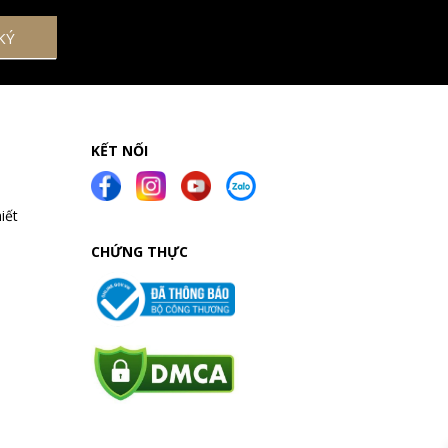
KẾT NỐI
iết
CHỨNG THỰC
a