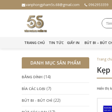
vanphongpham5s.68@gmail.com
0962953359
TRANG CHỦ
TIN TỨC
GIẤY IN
BÚT BI – BÚT C
Trang ch
DANH MỤC SẢN PHẨM
Kẹp
(14)
BĂNG DÍNH
(7)
BÌA CÁC LOẠI
Hiển thị 
(22)
BÚT BI - BÚT CHÌ