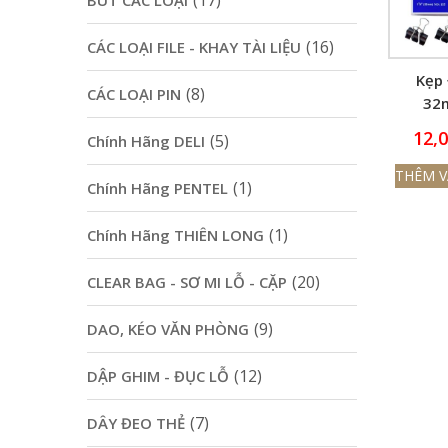
(17)
BÚT CÁC LOẠI
(16)
CÁC LOẠI FILE - KHAY TÀI LIỆU
Kẹp
(8)
CÁC LOẠI PIN
32
SLE
12,
(5)
Chính Hãng DELI
THÊM V
(1)
Chính Hãng PENTEL
(1)
Chính Hãng THIÊN LONG
(20)
CLEAR BAG - SƠ MI LỖ - CẶP
(9)
DAO, KÉO VĂN PHÒNG
(12)
DẬP GHIM - ĐỤC LỖ
(7)
DÂY ĐEO THẺ