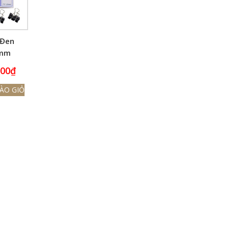
 Đen
mm
CHO
000
₫
ÀO GIỎ