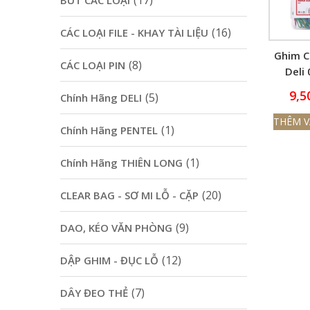
(17)
BÚT CÁC LOẠI
(16)
CÁC LOẠI FILE - KHAY TÀI LIỆU
Ghim C
(8)
CÁC LOẠI PIN
Deli
9,5
(5)
Chính Hãng DELI
THÊM V
(1)
Chính Hãng PENTEL
(1)
Chính Hãng THIÊN LONG
(20)
CLEAR BAG - SƠ MI LỖ - CẶP
(9)
DAO, KÉO VĂN PHÒNG
(12)
DẬP GHIM - ĐỤC LỖ
(7)
DÂY ĐEO THẺ