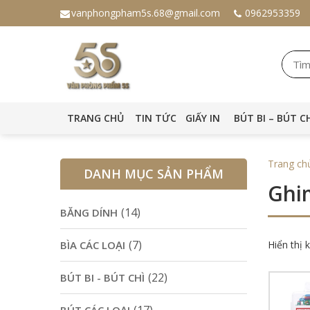
vanphongpham5s.68@gmail.com
0962953359
TRANG CHỦ
TIN TỨC
GIẤY IN
BÚT BI – BÚT C
Trang ch
DANH MỤC SẢN PHẨM
Ghi
(14)
BĂNG DÍNH
(7)
BÌA CÁC LOẠI
Hiển thị 
(22)
BÚT BI - BÚT CHÌ