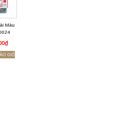
ài Màu
 0024
00
₫
ÀO GIỎ