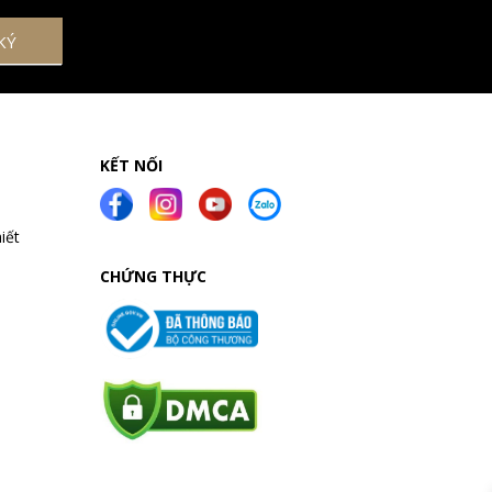
KẾT NỐI
iết
CHỨNG THỰC
a