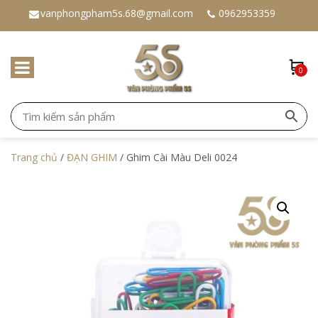
vanphongpham5s.68@gmail.com
0962953359
0
Trang chủ
/
ĐẠN GHIM
/ Ghim Cài Màu Deli 0024