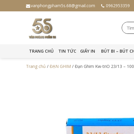
vanphongpham5s.68@gmail.com
0962953359
TRANG CHỦ
TIN TỨC
GIẤY IN
BÚT BI – BÚT C
Trang chủ
/
ĐẠN GHIM
/ Đạn Ghim Kw-triO 23/13 – 10