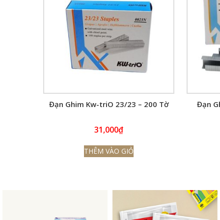
Đạn Ghim Kw-triO 23/23 – 200 Tờ
Đạn Gh
31,000
₫
THÊM VÀO GIỎ