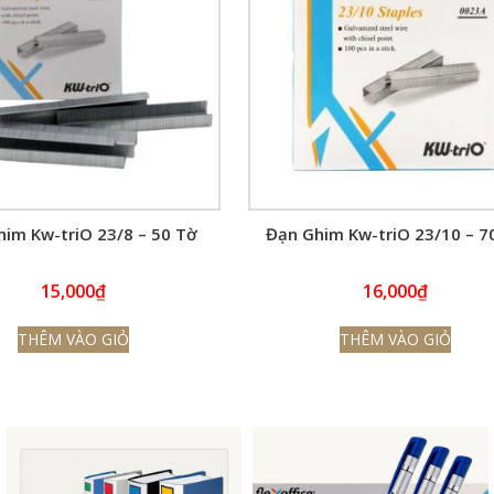
im Kw-triO 23/8 – 50 Tờ
Đạn Ghim Kw-triO 23/10 – 7
15,000
₫
16,000
₫
THÊM VÀO GIỎ
THÊM VÀO GIỎ