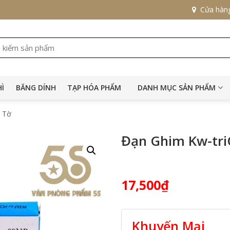
Cửa hàn
HÌ
BĂNG DÍNH
TẠP HÓA PHẨM
DANH MỤC SẢN PHẨM
0 Tờ
Đạn Ghim Kw-tri
17,500
₫
Khuyến Mại