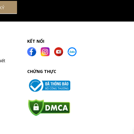
KẾT NỐI
iết
CHỨNG THỰC
a