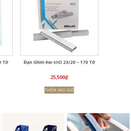
0 Tờ
Đạn Ghim Kw-triO 23/20 – 170 Tờ
25,500
₫
THÊM VÀO GIỎ