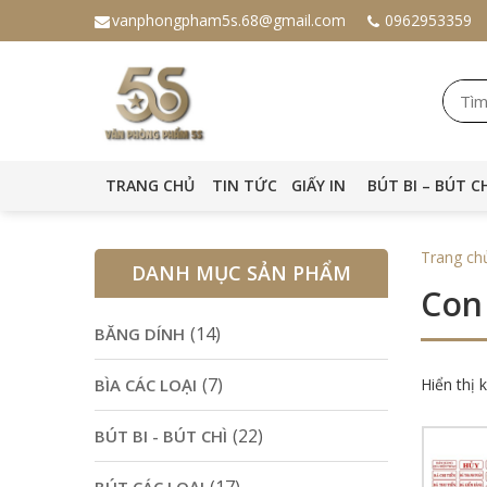
vanphongpham5s.68@gmail.com
0962953359
TRANG CHỦ
TIN TỨC
GIẤY IN
BÚT BI – BÚT C
Trang ch
DANH MỤC SẢN PHẨM
Con
(14)
BĂNG DÍNH
(7)
BÌA CÁC LOẠI
Hiển thị 
(22)
BÚT BI - BÚT CHÌ