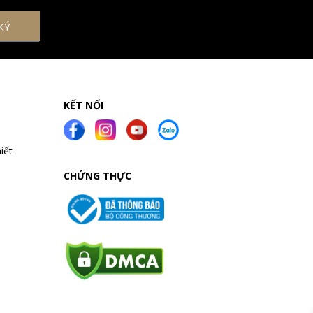
KẾT NỐI
iết
CHỨNG THỰC
a