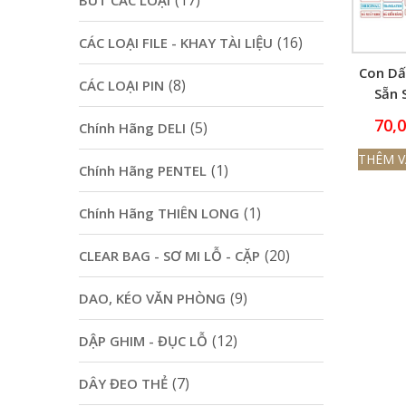
(17)
BÚT CÁC LOẠI
(16)
CÁC LOẠI FILE - KHAY TÀI LIỆU
Con Dấ
(8)
CÁC LOẠI PIN
Sẵn 
70,
(5)
Chính Hãng DELI
THÊM V
(1)
Chính Hãng PENTEL
(1)
Chính Hãng THIÊN LONG
(20)
CLEAR BAG - SƠ MI LỖ - CẶP
(9)
DAO, KÉO VĂN PHÒNG
(12)
DẬP GHIM - ĐỤC LỖ
(7)
DÂY ĐEO THẺ