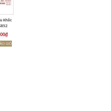
u Khắc
S852
000
₫
ÀO GIỎ