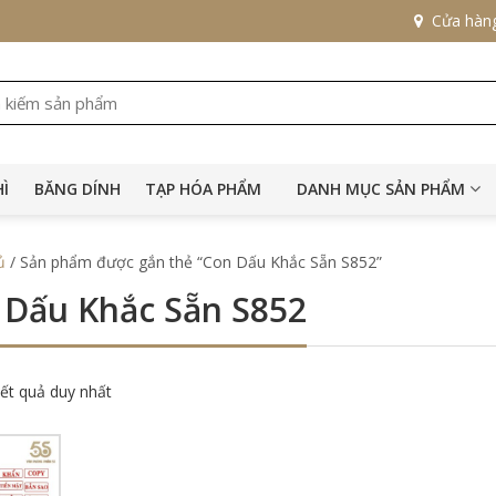
Cửa hàn
HÌ
BĂNG DÍNH
TẠP HÓA PHẨM
DANH MỤC SẢN PHẨM
ủ
/ Sản phẩm được gắn thẻ “Con Dấu Khắc Sẵn S852”
 Dấu Khắc Sẵn S852
kết quả duy nhất