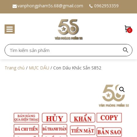
vanphongpham5s.68@gmail.com
0962953359
0
Trang chủ
/
MỰC DẤU
/ Con Dấu Khắc Sẵn S852